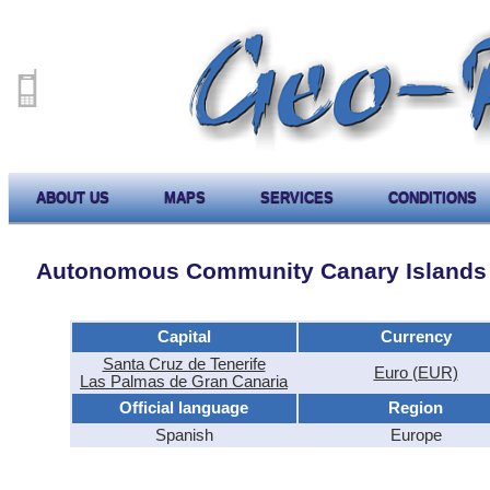
ABOUT US
MAPS
SERVICES
CONDITIONS
Autonomous Community Canary Islands
Capital
Currency
Santa Cruz de Tenerife
Euro (EUR)
Las Palmas de Gran Canaria
Official language
Region
Spanish
Europe