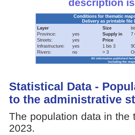
description is
Conditions for thematic map
Delivery as printable file 
Layer
Size
bi
Province:
yes
Supply in
7
Streets:
yes
Price
Infrastructure:
yes
1 bis 3
90
Rivers:
no
> 3
O
All information published here
including the maps
Statistical Data - Popu
to the administrative s
The population data in the 
2023.