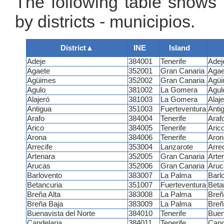
The following table shows 
by districts - municipios.
District
▲
INE
Island
Adeje
384001
Tenerife
Adej
Agaete
352001
Gran Canaria
Agae
Agüimes
352002
Gran Canaria
Agü
Agulo
381002
La Gomera
Agul
Alajeró
381003
La Gomera
Alaj
Antigua
351003
Fuerteventura
Anti
Arafo
384004
Tenerife
Araf
Arico
384005
Tenerife
Aric
Arona
384006
Tenerife
Aron
Arrecife
353004
Lanzarote
Arrec
Artenara
352005
Gran Canaria
Arte
Arucas
352006
Gran Canaria
Aruc
Barlovento
383007
La Palma
Barl
Betancuria
351007
Fuerteventura
Beta
Breña Alta
383008
La Palma
Breñ
Breña Baja
383009
La Palma
Breñ
Buenavista del Norte
384010
Tenerife
Buen
Candelaria
384011
Tenerife
Cand