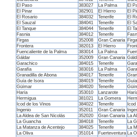
El Paso
383027
La Palma
El P
El Pinar
382901
El Hierro
El Pi
El Rosario
384032
Tenerife
El R
El Sauzal
384041
Tenerife
El S
El Tanque
384044
Tenerife
El T
Fasnia
384012
Tenerife
Fasn
Firgas
352008
Gran Canaria
Firg
Frontera
382013
El Hierro
Fron
Fuencaliente de la Palma
383014
La Palma
Fuen
Gáldar
352009
Gran Canaria
Gáld
Garachico
384015
Tenerife
Gara
Garafía
383016
La Palma
Gara
Granadilla de Abona
384017
Tenerife
Gran
Guía de Isora
384019
Tenerife
Guía
Güímar
384020
Tenerife
Güí
Haría
353010
Lanzarote
Harí
Hermigua
381021
La Gomera
Herm
Icod de los Vinos
384022
Tenerife
Icod
Ingenio
352011
Gran Canaria
Inge
La Aldea de San Nicolás
352020
Gran Canaria
La A
La Guancha
384018
Tenerife
La G
La Matanza de Acentejo
384025
Tenerife
La M
La Oliva
351014
Fuerteventura
La O