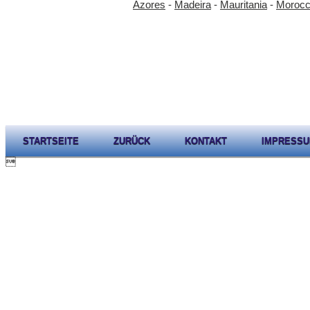
Azores
-
Madeira
-
Mauritania
-
Moroc
STARTSEITE
ZURÜCK
KONTAKT
IMPRESS
