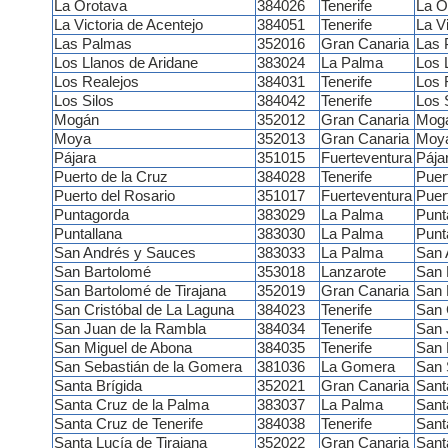
La Orotava
384026
Tenerife
La O
La Victoria de Acentejo
384051
Tenerife
La V
Las Palmas
352016
Gran Canaria
Las 
Los Llanos de Aridane
383024
La Palma
Los 
Los Realejos
384031
Tenerife
Los 
Los Silos
384042
Tenerife
Los 
Mogán
352012
Gran Canaria
Mog
Moya
352013
Gran Canaria
Moy
Pájara
351015
Fuerteventura
Pája
Puerto de la Cruz
384028
Tenerife
Puer
Puerto del Rosario
351017
Fuerteventura
Puer
Puntagorda
383029
La Palma
Punt
Puntallana
383030
La Palma
Punt
San Andrés y Sauces
383033
La Palma
San 
San Bartolomé
353018
Lanzarote
San 
San Bartolomé de Tirajana
352019
Gran Canaria
San 
San Cristóbal de La Laguna
384023
Tenerife
San 
San Juan de la Rambla
384034
Tenerife
San 
San Miguel de Abona
384035
Tenerife
San 
San Sebastián de la Gomera
381036
La Gomera
San 
Santa Brígida
352021
Gran Canaria
Sant
Santa Cruz de la Palma
383037
La Palma
Sant
Santa Cruz de Tenerife
384038
Tenerife
Sant
Santa Lucía de Tirajana
352022
Gran Canaria
Sant