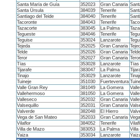
Santa María de Guía
352023
Gran Canaria
Sant
Santa Úrsula
384039
Tenerife
Sant
Santiago del Teide
384040
Tenerife
Sant
Tacoronte
384043
Tenerife
Taco
Tazacorte
383045
La Palma
Taza
Tegueste
384046
Tenerife
Tegu
Teguise
353024
Lanzarote
Tegu
Tejeda
352025
Gran Canaria
Teje
Telde
352026
Gran Canaria
Teld
Teror
352027
Gran Canaria
Tero
Tías
353028
Lanzarote
Tías
Tijarafe
383047
La Palma
Tijar
Tinajo
353029
Lanzarote
Tinaj
Tuineje
351030
Fuerteventura
Tuin
Valle Gran Rey
381049
La Gomera
Vall
Vallehermoso
381050
La Gomera
Vall
Valleseco
352032
Gran Canaria
Vall
Valsequillo
352031
Gran Canaria
Valse
Valverde
382048
El Hierro
Valv
Vega de San Mateo
352033
Gran Canaria
Vega
Vilaflor
384052
Tenerife
Vilaf
Villa de Mazo
383053
La Palma
Vill
Yaiza
353034
Lanzarote
Yaiz