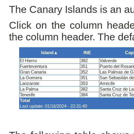
The Canary Islands is an a
Click on the column header
the column header. The defa
Island
▲
INE
Capi
El Hierro
382
Valverde
Fuerteventura
351
Puerto del Rosari
Gran Canaria
352
Las Palmas de G
La Gomera
351
San Sebastián d
Lanzarote
353
Arrecife
La Palma
382
Santa Cruz de L
Tenerife
384
Santa Cruz de Ten
Total
Last update: 01/16/2024 - 22:31:40