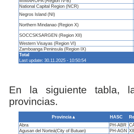
MIMAROPA (Region IV-B)
National Capital Region (NCR)
Negros Island (NI)
Northern Mindanao (Region X)
SOCCSKSARGEN (Region XII)
Western Visayas (Region VI)
Zamboanga Peninsula (Region IX)
Total
Last update: 30.11.2025 - 10:50:54
En la siguiente tabla, 
provincias.
Provincia
▲
HASC
Re
Abra
PH-ABR
C
Agusan del Norteá(City of Butuan)
PH-AGN
XII