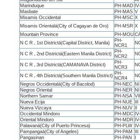
Marinduque
PH-MAD
IV
Masbate
PH-MAS
V
Misamis Occidental
PH-MSC
X
Misamis Orientalá(City of Cagayan de Oro)
PH-MSR
X
Mountain Province
PH-MOU
C
PH-
N C R , 1st Districtá(Capital District, Manila)
N
NCR1
PH-
N C R , 2nd Districtá(Eastern Manila District)
N
NCR2
PH-
N C R , 3rd Districtá(CAMANAVA District)
N
NCR3
PH-
N C R , 4th Districtá(Southern Manila District)
N
NCR4
Negros Occidentalá(City of Bacolod)
PH-NEC
NI
Negros Oriental
PH-NER
NI
Northern Samar
PH-NSA
VII
Nueva Ecija
PH-NUE
III
Nueva Vizcaya
PH-NUV
II
Occidental Mindoro
PH-MDC
IV
Oriental Mindoro
PH-MDR
IV
Palawaná(City of Puerto Princesa)
PH-PLW
IV
Pampangaá(City of Angeles)
PH-PAM
III
Pangasinan
PH-PAN
I