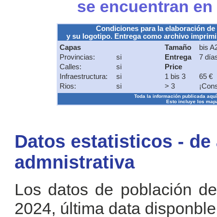
se encuentran en
Condiciones para la elaboración de
y su logotipo. Entrega como archivo imprimib
Capas
Tamaño
bis A
Provincias:
si
Entrega
7 día
Calles:
si
Price
Infraestructura:
si
1 bis 3
65 €
Rios:
si
> 3
¡Cons
Toda la información publicada aquí s
Esto incluye los mapa
Datos estatisticos - de
admnistrativa
Los datos de población de
2024, última data disponble