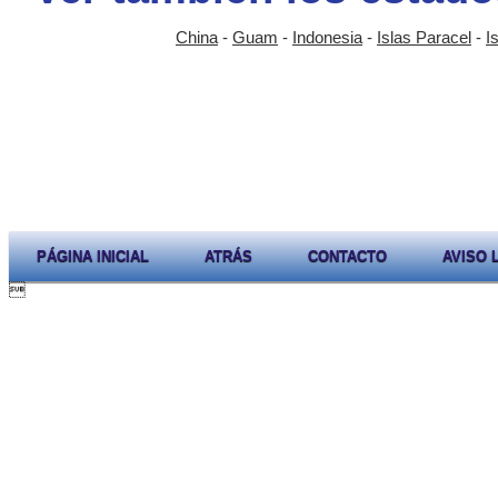
China
-
Guam
-
Indonesia
-
Islas Paracel
-
I
PÁGINA INICIAL
ATRÁS
CONTACTO
AVISO 
