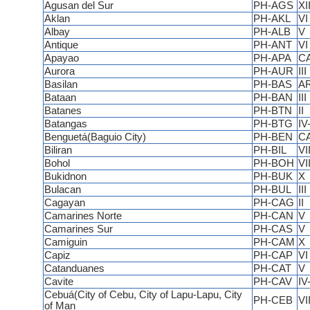
Agusan del Sur
PH-AGS
XII
Aklan
PH-AKL
VI
Albay
PH-ALB
V
Antique
PH-ANT
VI
Apayao
PH-APA
C
Aurora
PH-AUR
III
Basilan
PH-BAS
A
Bataan
PH-BAN
III
Batanes
PH-BTN
II
Batangas
PH-BTG
IV
Benguetá(Baguio City)
PH-BEN
C
Biliran
PH-BIL
VII
Bohol
PH-BOH
VI
Bukidnon
PH-BUK
X
Bulacan
PH-BUL
III
Cagayan
PH-CAG
II
Camarines Norte
PH-CAN
V
Camarines Sur
PH-CAS
V
Camiguin
PH-CAM
X
Capiz
PH-CAP
VI
Catanduanes
PH-CAT
V
Cavite
PH-CAV
IV
Cebuá(City of Cebu, City of Lapu-Lapu, City
PH-CEB
VI
of Man