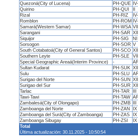
Quezoná(City of Lucena)
PH-QUE
IV
Quirino
PH-QUI
II
Rizal
PH-RIZ
IV
Romblon
PH-ROM
IV
Samará(Western Samar)
PH-WSA
VII
Sarangani
PH-SAR
XI
Siquijor
PH-SIG
NI
Sorsogon
PH-SOR
V
South Cotabatoá(City of General Santos)
PH-SCO
XI
Southern Leyte
PH-SLE
VII
Special Geographic Areaá(Interim Province)
-
A
Sultan Kudarat
PH-SUK
XI
Sulu
PH-SLU
A
Surigao del Norte
PH-SUN
XII
Surigao del Sur
PH-SUR
XII
Tarlac
PH-TAR
III
Tawi-Tawi
PH-TAW
A
Zambalesá(City of Olongapo)
PH-ZMB
III
Zamboanga del Norte
PH-ZAN
IX
Zamboanga del Surá(City of Zamboanga)
PH-ZAS
IX
Zamboanga Sibugay
PH-ZSI
IX
Total
Última actualización: 30.11.2025 - 10:50:54