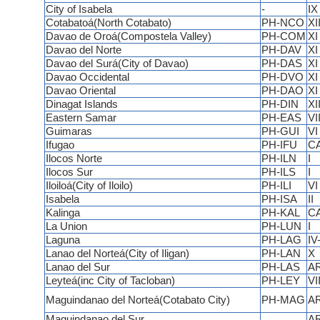
City of Isabela
-
IX
Cotabatoá(North Cotabato)
PH-NCO
XI
Davao de Oroá(Compostela Valley)
PH-COM
XI
Davao del Norte
PH-DAV
XI
Davao del Surá(City of Davao)
PH-DAS
XI
Davao Occidental
PH-DVO
XI
Davao Oriental
PH-DAO
XI
Dinagat Islands
PH-DIN
XII
Eastern Samar
PH-EAS
VII
Guimaras
PH-GUI
VI
Ifugao
PH-IFU
C
Ilocos Norte
PH-ILN
I
Ilocos Sur
PH-ILS
I
Iloiloá(City of Iloilo)
PH-ILI
VI
Isabela
PH-ISA
II
Kalinga
PH-KAL
C
La Union
PH-LUN
I
Laguna
PH-LAG
IV
Lanao del Norteá(City of Iligan)
PH-LAN
X
Lanao del Sur
PH-LAS
A
Leyteá(inc City of Tacloban)
PH-LEY
VII
Maguindanao del Norteá(Cotabato City)
PH-MAG
A
Maguindanao del Sur
A