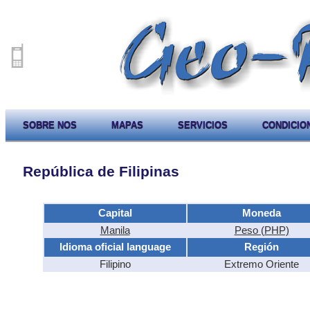
SOBRE NOS
MAPAS
SERVICIOS
CONDICIO
República de Filipinas
Capital
Moneda
Manila
Peso (PHP)
Idioma oficial language
Región
Filipino
Extremo Oriente