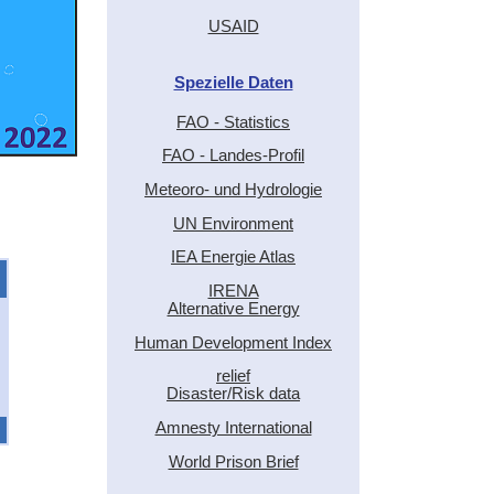
USAID
Spezielle Daten
FAO - Statistics
FAO - Landes-Profil
Meteoro- und Hydrologie
UN Environment
IEA Energie Atlas
IRENA
Alternative Energy
Human Development Index
relief
Disaster/Risk data
Amnesty International
World Prison Brief