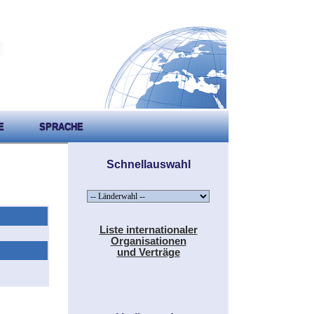
E
SPRACHE
Schnellauswahl
Liste internationaler
Organisationen
und Verträge