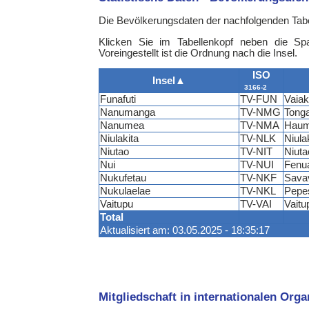
Die Bevölkerungsdaten der nachfolgenden Tabe
Klicken Sie im Tabellenkopf neben die Sp
Voreingestellt ist die Ordnung nach die Insel.
ISO
Insel
▲
3166-2
Funafuti
TV-FUN
Vaia
Nanumanga
TV-NMG
Tong
Nanumea
TV-NMA
Haum
Niulakita
TV-NLK
Niula
Niutao
TV-NIT
Niuta
Nui
TV-NUI
Fenu
Nukufetau
TV-NKF
Sava
Nukulaelae
TV-NKL
Pepe
Vaitupu
TV-VAI
Vaitu
Total
Aktualisiert am: 03.05.2025 - 18:35:17
Mitgliedschaft in internationalen Org