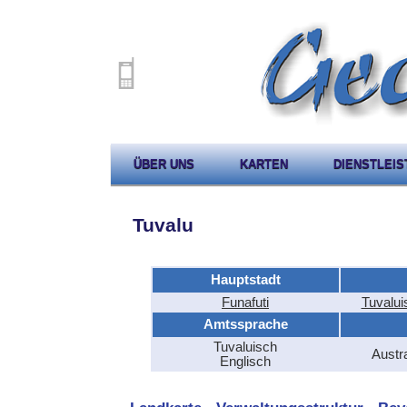
ÜBER UNS
KARTEN
DIENSTLEI
Tuvalu
Hauptstadt
Funafuti
Tuvalui
Amtssprache
Tuvaluisch
Austr
Englisch