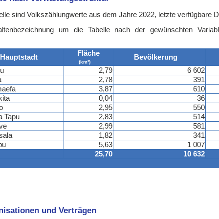
lle sind Volkszählungwerte aus dem Jahre 2022, letzte verfügbare D
altenbezeichnung um die Tabelle nach der gewünschten Variab
Fläche
Hauptstadt
Bevölkerung
(km²)
ku
2,79
6 602
a
2,78
391
aefa
3,87
610
kita
0,04
36
o
2,95
550
a Tapu
2,83
514
ve
2,99
581
sala
1,82
341
pu
5,63
1 007
25,70
10 632
anisationen und Verträgen