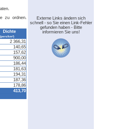
aten.
le zu ordnen.
Externe Links ändern sich
schnell - so Sie einen Link-Fehler
gefunden haben - Bitte
Dichte
informieren Sie uns!
(pers/km²)
2 366,31
140,65
157,62
900,00
186,44
181,63
194,31
187,36
178,86
413,70