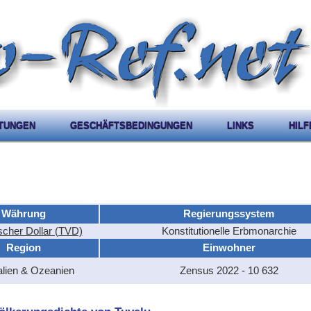
STUNGEN
GESCHÄFTSBEDINGUNGEN
LINKS
HILF
Währung
Regierungssystem
scher Dollar (TVD)
Konstitutionelle Erbmonarchie
Region
Einwohner
alien & Ozeanien
Zensus 2022 - 10 632