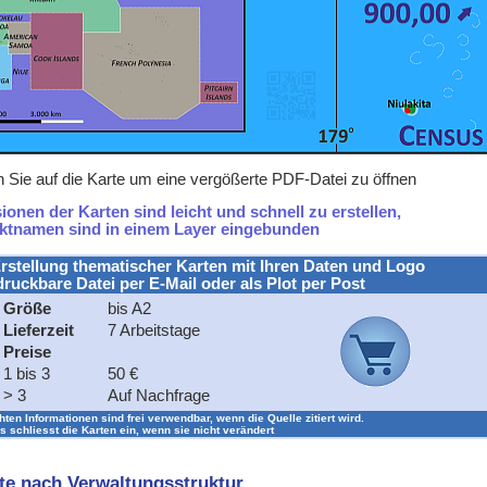
en Sie auf die Karte um eine vergößerte PDF-Datei zu öffnen
onen der Karten sind leicht und schnell zu erstellen,
ektnamen sind in einem Layer eingebunden
rstellung thematischer Karten mit Ihren Daten und Logo
druckbare Datei per E-Mail oder als Plot per Post
Größe
bis A2
Lieferzeit
7 Arbeitstage
Preise
1 bis 3
50 €
> 3
Auf Nachfrage
chten Informationen sind frei verwendbar, wenn die Quelle zitiert wird.
s schliesst die Karten ein, wenn sie nicht verändert
hte nach Verwaltungsstruktur