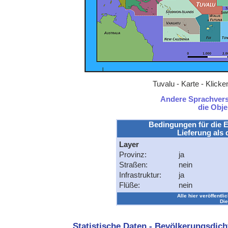
Tuvalu - Karte - Klick
Andere Sprachversi
die Obj
Bedingungen für die E
Lieferung als 
Layer
Provinz:
ja
Straßen:
nein
Infrastruktur:
ja
Flüße:
nein
Alle hier veröffentli
Die
Statistische Daten - Bevölkerungsdic