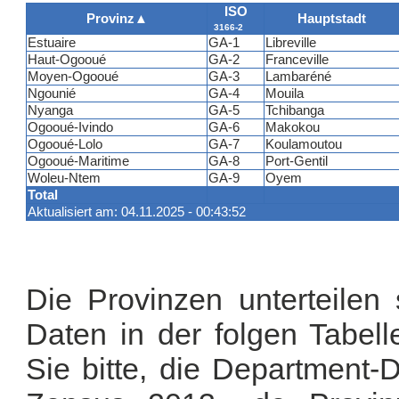
ISO
Provinz
▲
Hauptstadt
3166-2
Estuaire
GA-1
Libreville
Haut-Ogooué
GA-2
Franceville
Moyen-Ogooué
GA-3
Lambaréné
Ngounié
GA-4
Mouila
Nyanga
GA-5
Tchibanga
Ogooué-Ivindo
GA-6
Makokou
Ogooué-Lolo
GA-7
Koulamoutou
Ogooué-Maritime
GA-8
Port-Gentil
Woleu-Ntem
GA-9
Oyem
Total
Aktualisiert am: 04.11.2025 - 00:43:52
Die Provinzen unterteilen
Daten in der folgen Tabell
Sie bitte, die Department-