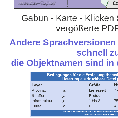
Gabun - Karte - Klicken 
vergößerte PDF
Andere Sprachversionen d
schnell zu
die Objektnamen sind in
Bedingungen für die Erstellung themat
Lieferung als druckbare Datei 
Layer
Größe
bi
Provinz:
ja
Lieferzeit
7 
Straßen:
ja
Preise
Infrastruktur:
ja
1 bis 3
75
Flüße:
ja
> 3
Au
Alle hier veröffentlichten Informationen sind
Dies schliesst die Karten 