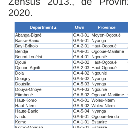
Zensus 2013., de Provin
2020.
Department
▲
Own
Province
Abanga-Bigné
GA-3-01
Moyen-Ogooué
Basse-Banio
GA-5-01
Nyanga
Bayi-Brikolo
GA-2-01
Haut-Ogooué
Bendjé
GA-8-01
Ogooué-Maritime
Boumi-Louétsi
GA-4-01
Ngounié
Djoué
GA-2-02
Haut-Ogooué
Djouori-Agnili
GA-2-03
Haut-Ogooué
Dola
GA-4-02
Ngounié
Douigny
GA-5-02
Nyanga
Doutsila
GA-5-03
Nyanga
Douya-Onoye
GA-4-03
Ngounié
Etimboué
GA-8-02
Ogooué-Maritime
Haut-Komo
GA-9-01
Woleu-Ntem
Haut-Ntem
GA-9-02
Woleu-Ntem
Haute-Banio
GA-5-04
Nyanga
Ivindo
GA-6-01
Ogooué-Ivindo
Komo
GA-1-01
Estuaire
Komo-Mondah
GA-1-02
Estuaire