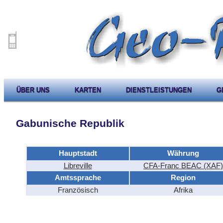
ÜBER UNS
KARTEN
DIENSTLEISTUNGEN
G
Gabunische Republik
Hauptstadt
Währung
Libreville
CFA-Franc BEAC (XAF)
Amtssprache
Region
Französisch
Afrika