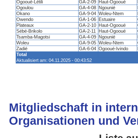
Ogooué-Létili
GA-2-09
Haut-Ogooué
Ogoulou
GA-4-08
Ngounié
Okano
GA-9-04
Woleu-Ntem
Owendo
GA-1-06
Estuaire
Plateaux
GA-2-10
Haut-Ogooué
Sébé-Brikolo
GA-2-11
Haut-Ogooué
Tsamba-Magotsi
GA-4-09
Ngounié
Woleu
GA-9-05
Woleu-Ntem
Zadié
GA-6-04
Ogooué-Ivindo
Total
Aktualisiert am: 04.11.2025 - 00:43:52
Mitgliedschaft in inter
Organisationen und Ve
Liste a