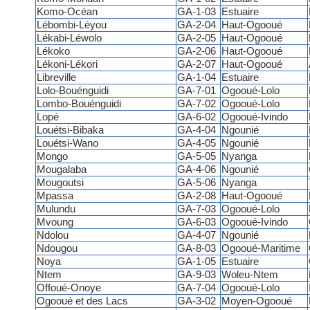
Komo-Océan
GA-1-03
Estuaire
Lébombi-Léyou
GA-2-04
Haut-Ogooué
Lékabi-Léwolo
GA-2-05
Haut-Ogooué
Lékoko
GA-2-06
Haut-Ogooué
Lékoni-Lékori
GA-2-07
Haut-Ogooué
Libreville
GA-1-04
Estuaire
Lolo-Bouénguidi
GA-7-01
Ogooué-Lolo
Lombo-Bouénguidi
GA-7-02
Ogooué-Lolo
Lopé
GA-6-02
Ogooué-Ivindo
Louétsi-Bibaka
GA-4-04
Ngounié
Louétsi-Wano
GA-4-05
Ngounié
Mongo
GA-5-05
Nyanga
Mougalaba
GA-4-06
Ngounié
Mougoutsi
GA-5-06
Nyanga
Mpassa
GA-2-08
Haut-Ogooué
Mulundu
GA-7-03
Ogooué-Lolo
Mvoung
GA-6-03
Ogooué-Ivindo
Ndolou
GA-4-07
Ngounié
Ndougou
GA-8-03
Ogooué-Maritime
Noya
GA-1-05
Estuaire
Ntem
GA-9-03
Woleu-Ntem
Offoué-Onoye
GA-7-04
Ogooué-Lolo
Ogooué et des Lacs
GA-3-02
Moyen-Ogooué